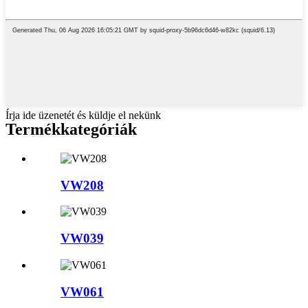
Írja ide üzenetét és küldje el nekünk
Termékkategóriák
VW208
VW039
VW061