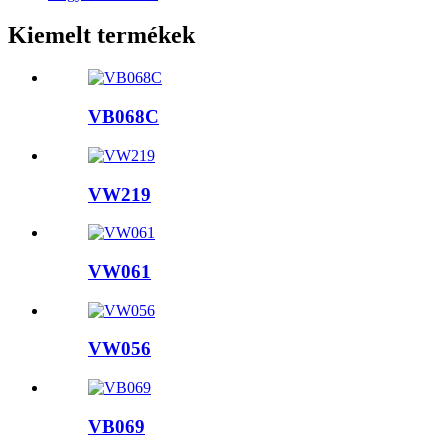
Kiemelt termékek
VB068C
VW219
VW061
VW056
VB069