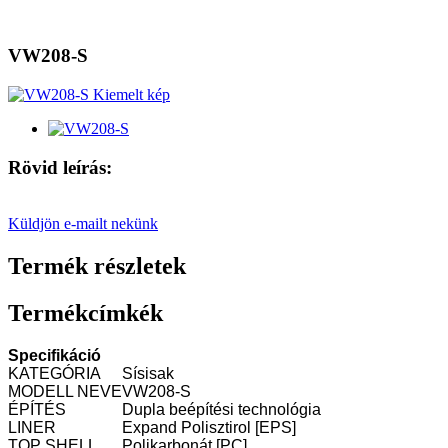
VW208-S
Rövid leírás:
Küldjön e-mailt nekünk
Termék részletek
Termékcímkék
Specifikáció
KATEGÓRIA
Sísisak
MODELL NEVE
VW208-S
ÉPÍTÉS
Dupla beépítési technológia
LINER
Expand Polisztirol [EPS]
TOP SHELL
Polikarbonát [PC]