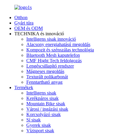
Otthon
Gyári túra
OEM és ODM
TECHNIKA és innováció
Intelligens sisak innováció
Alacsony energiahatású megoldás
Kompozit és szénszálas technológia
Bluetooth Mesh kaputelefon
CMF Hight Tech feldolgozás
Lengéscsillapító rendszer
Mágneses megoldás
Texturált polikarbonát
Fenntartható anyag
Termékek
Intelligens sisak
Kerékpáros sisak
Mountain Bike sisak
Városi / ingázási sisak
Korcsolyázó sisak
Sí sisak
Gyerek sisak
Vízisport sisak