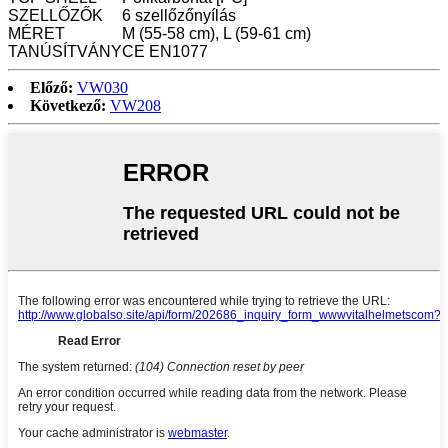
SZELLŐZŐK
6 szellőzőnyílás
MÉRET
M (55-58 cm), L (59-61 cm)
TANÚSÍTVÁNY
CE EN1077
Előző:
VW030
Következő:
VW208