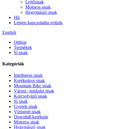
Lejtősisak
Motoros sisak
Hegymászó sisak
Hír
Lépjen kapcsolatba velünk
English
Otthon
Termékek
Sí sisak
Kategóriák
Intelligens sisak
Kerékpáros sisak
Mountain Bike sisak
Városi / ingázási sisak
Korcsolyázó sisak
Sí sisak
Gyerek sisak
Vízisport sisak
Downhill kerékpár
Motoros sisak
Hegymászó sisak