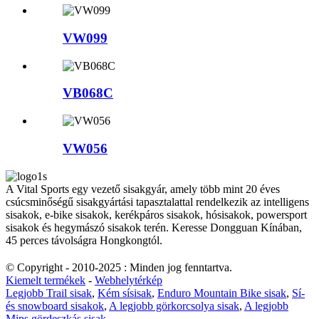
VW099
VB068C
VW056
A Vital Sports egy vezető sisakgyár, amely több mint 20 éves
csúcsminőségű sisakgyártási tapasztalattal rendelkezik az intelligens
sisakok, e-bike sisakok, kerékpáros sisakok, hósisakok, powersport
sisakok és hegymászó sisakok terén. Keresse Dongguan Kínában,
45 perces távolságra Hongkongtól.
© Copyright - 2010-2025 : Minden jog fenntartva.
Kiemelt termékek
-
Webhelytérkép
Legjobb Trail sisak
,
Kém sísisak
,
Enduro Mountain Bike sisak
,
Sí-
és snowboard sisakok
,
A legjobb görkorcsolya sisak
,
A legjobb
Mips gördeszkás sisak
,