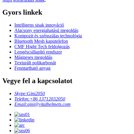
Gyors linkek
Intelligens sisak innováció
Alacsony energiahatású megoldás
Kompozit és szénszálas technológia
Bluetooth Mesh kaputelefon
CMF Hight Tech feldolgozás
Lengéscsillapító rendszer
Mágneses megoldás
Texturált polikarbonát
Fenntartható anyag
Vegye fel a kapcsolatot
Skype:
Gini2050
Telefon:
+86 13712032050
Email:
gini@vitalhelmets.com