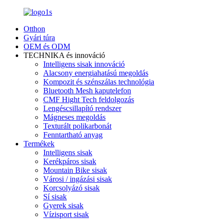
Otthon
Gyári túra
OEM és ODM
TECHNIKA és innováció
Intelligens sisak innováció
Alacsony energiahatású megoldás
Kompozit és szénszálas technológia
Bluetooth Mesh kaputelefon
CMF Hight Tech feldolgozás
Lengéscsillapító rendszer
Mágneses megoldás
Texturált polikarbonát
Fenntartható anyag
Termékek
Intelligens sisak
Kerékpáros sisak
Mountain Bike sisak
Városi / ingázási sisak
Korcsolyázó sisak
Sí sisak
Gyerek sisak
Vízisport sisak