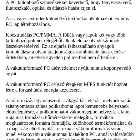
A PC különböző színezékekkel keverhető, hogy fényvisszaverő,
fluoreszkáló, optikai és átlátszó hatást érjen el.
A csavaros extruder különböző textúrákat alkalmazhat textúrás
PC-lap létrehozásához.
Koextrudálás PC/PMMA. A fóliák vagy lapok két vagy több
különböző polimer rétegéből állnak elő az olvadékáramok
összekeverésével. Ez az eljárás felhasználható anyagok
kombinálására olyan tulajdonságok kombinációjának elérése
érdekében, amelyek egyetlen polimerben nem érhetők el.
A vákuumformázó PC ütésvédelmet nyújt, mint a koponyavédő
agyat.
A vákuumformázó PC csúszórétegként MIPS funkciót hozhat
létre a forgási ütési energia kezelésére.
A hőformázás egy népszerű sisakgyártási eljárás, melynek során
szitanyomásos színes polikarbonát lapot kemencébe helyeznek
előmelegítésre, a polikarbonátot vákuumgépbe helyezik, a lapot
rugalmas formázási hőmérsékletre melegítik, formában
meghatározott formára formálják, különböző termékformákat. és
a magasság eltérő nyúlást okozna a vákuumformázás során,
minél vékonyabb a vákuummal kialakított PC, annál valószínűbb
a színfakulásának vagy a szilárdság csökkenésének kockázata.