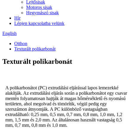
Lejtősisak
Motoros sisak
Hegymászó sisak
Hír
Lépjen kapcsolatba velünk
English
Otthon
Texturált polikarbonát
Texturált polikarbonát
A polikarbonátot (PC) extrudálási eljárással lapos lemezekké
alakítják. Az extrudálási eljárás során a polikarbonátot egy csavar
mentén folyamatosan hajtják át magas hőmérsékletű és nyomású
területen, ahol megolvad és tömörítik, végül pedig egy
szerszámon átnyomják. A PC különböző vastagságban
extrudálható: 0,25 mm, 0,5 mm, 0,7 mm, 0,8 mm, 1,0 mm, 1,2
mm, 1,5 mm és 2,0 mm. Az általánosan használt vastagság 0,5
mm, 0,7 mm, 0,8 mm és 1,0 mm.