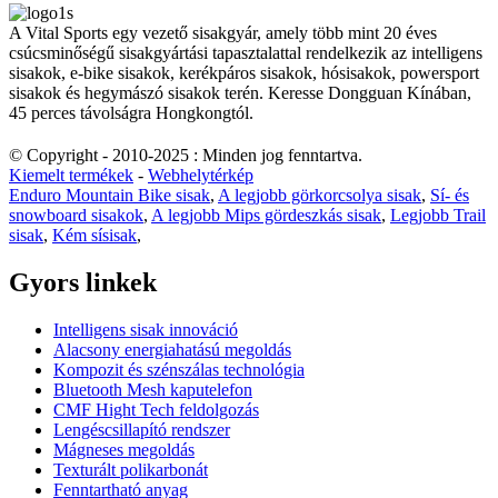
A Vital Sports egy vezető sisakgyár, amely több mint 20 éves
csúcsminőségű sisakgyártási tapasztalattal rendelkezik az intelligens
sisakok, e-bike sisakok, kerékpáros sisakok, hósisakok, powersport
sisakok és hegymászó sisakok terén. Keresse Dongguan Kínában,
45 perces távolságra Hongkongtól.
© Copyright - 2010-2025 : Minden jog fenntartva.
Kiemelt termékek
-
Webhelytérkép
Enduro Mountain Bike sisak
,
A legjobb görkorcsolya sisak
,
Sí- és
snowboard sisakok
,
A legjobb Mips gördeszkás sisak
,
Legjobb Trail
sisak
,
Kém sísisak
,
Gyors linkek
Intelligens sisak innováció
Alacsony energiahatású megoldás
Kompozit és szénszálas technológia
Bluetooth Mesh kaputelefon
CMF Hight Tech feldolgozás
Lengéscsillapító rendszer
Mágneses megoldás
Texturált polikarbonát
Fenntartható anyag