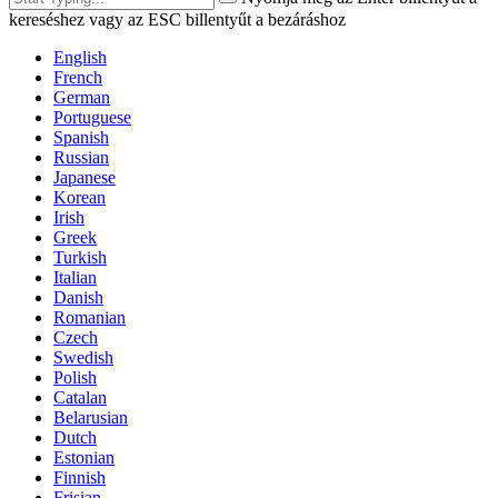
kereséshez vagy az ESC billentyűt a bezáráshoz
English
French
German
Portuguese
Spanish
Russian
Japanese
Korean
Irish
Greek
Turkish
Italian
Danish
Romanian
Czech
Swedish
Polish
Catalan
Belarusian
Dutch
Estonian
Finnish
Frisian