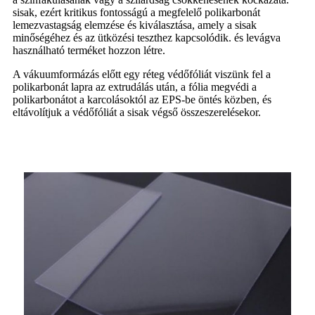
sisak, ezért kritikus fontosságú a megfelelő polikarbonát
lemezvastagság elemzése és kiválasztása, amely a sisak
minőségéhez és az ütközési teszthez kapcsolódik. és levágva
használható terméket hozzon létre.
A vákuumformázás előtt egy réteg védőfóliát viszünk fel a
polikarbonát lapra az extrudálás után, a fólia megvédi a
polikarbonátot a karcolásoktól az EPS-be öntés közben, és
eltávolítjuk a védőfóliát a sisak végső összeszerelésekor.