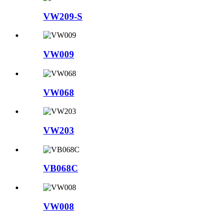
VW209-S
VW009
VW068
VW203
VB068C
VW008