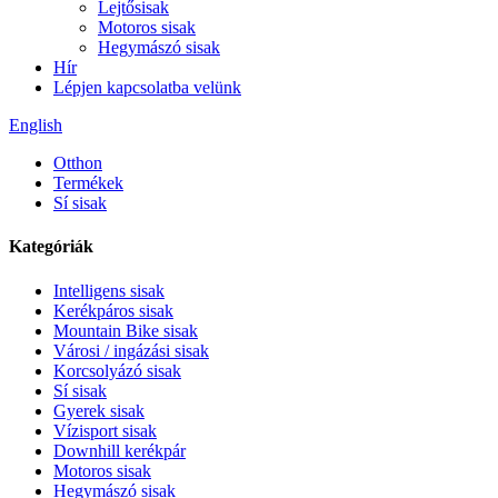
Lejtősisak
Motoros sisak
Hegymászó sisak
Hír
Lépjen kapcsolatba velünk
English
Otthon
Termékek
Sí sisak
Kategóriák
Intelligens sisak
Kerékpáros sisak
Mountain Bike sisak
Városi / ingázási sisak
Korcsolyázó sisak
Sí sisak
Gyerek sisak
Vízisport sisak
Downhill kerékpár
Motoros sisak
Hegymászó sisak