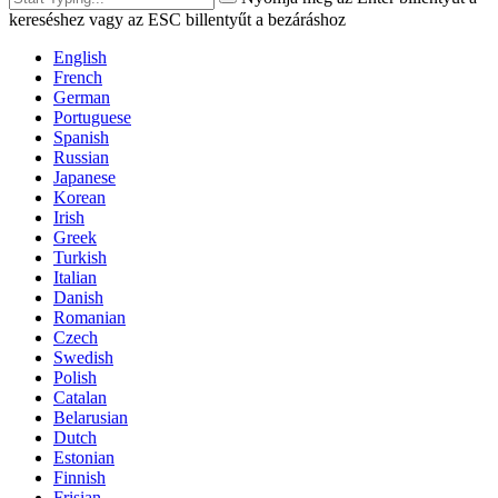
kereséshez vagy az ESC billentyűt a bezáráshoz
English
French
German
Portuguese
Spanish
Russian
Japanese
Korean
Irish
Greek
Turkish
Italian
Danish
Romanian
Czech
Swedish
Polish
Catalan
Belarusian
Dutch
Estonian
Finnish
Frisian