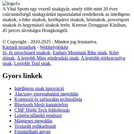
A Vital Sports egy vezető sisakgyár, amely több mint 20 éves
csúcsminőségű sisakgyártási tapasztalattal rendelkezik az intelligens
sisakok, e-bike sisakok, kerékpáros sisakok, hósisakok, powersport
sisakok és hegymászó sisakok terén. Keresse Dongguan Kínában,
45 perces távolságra Hongkongtól.
© Copyright - 2010-2025 : Minden jog fenntartva.
Kiemelt termékek
-
Webhelytérkép
Sí- és snowboard sisakok
,
Enduro Mountain Bike sisak
,
Kém
sísisak
,
A legjobb Mips gördeszkás sisak
,
A legjobb görkorcsolya
sisak
,
Legjobb Trail sisak
,
Gyors linkek
Intelligens sisak innováció
Alacsony energiahatású megoldás
Kompozit és szénszálas technológia
Bluetooth Mesh kaputelefon
CMF Hight Tech feldolgozás
Lengéscsillapító rendszer
Mágneses megoldás
Texturált polikarbonát
Fenntartható anyag