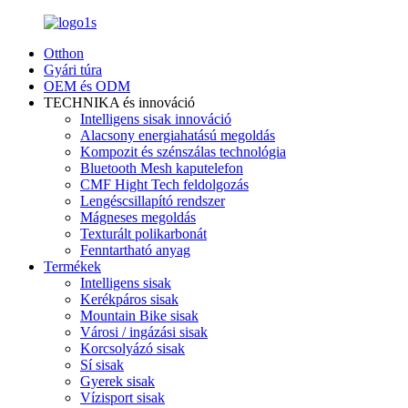
Otthon
Gyári túra
OEM és ODM
TECHNIKA és innováció
Intelligens sisak innováció
Alacsony energiahatású megoldás
Kompozit és szénszálas technológia
Bluetooth Mesh kaputelefon
CMF Hight Tech feldolgozás
Lengéscsillapító rendszer
Mágneses megoldás
Texturált polikarbonát
Fenntartható anyag
Termékek
Intelligens sisak
Kerékpáros sisak
Mountain Bike sisak
Városi / ingázási sisak
Korcsolyázó sisak
Sí sisak
Gyerek sisak
Vízisport sisak