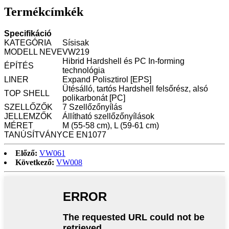
Termékcímkék
Specifikáció
KATEGÓRIA
Sísisak
MODELL NEVE
VW219
Hibrid Hardshell és PC In-forming
ÉPÍTÉS
technológia
LINER
Expand Polisztirol [EPS]
Ütésálló, tartós Hardshell felsőrész, alsó
TOP SHELL
polikarbonát [PC]
SZELLŐZŐK
7 Szellőzőnyílás
JELLEMZŐK
Állítható szellőzőnyílások
MÉRET
M (55-58 cm), L (59-61 cm)
TANÚSÍTVÁNY
CE EN1077
Előző:
VW061
Következő:
VW008