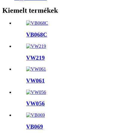
Kiemelt termékek
VB068C
VW219
VW061
VW056
VB069