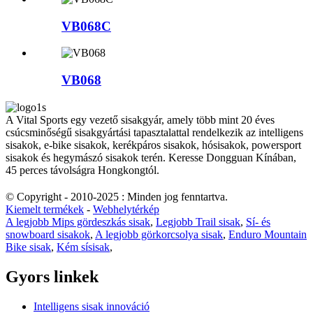
VB068C
VB068
A Vital Sports egy vezető sisakgyár, amely több mint 20 éves
csúcsminőségű sisakgyártási tapasztalattal rendelkezik az intelligens
sisakok, e-bike sisakok, kerékpáros sisakok, hósisakok, powersport
sisakok és hegymászó sisakok terén. Keresse Dongguan Kínában,
45 perces távolságra Hongkongtól.
© Copyright - 2010-2025 : Minden jog fenntartva.
Kiemelt termékek
-
Webhelytérkép
A legjobb Mips gördeszkás sisak
,
Legjobb Trail sisak
,
Sí- és
snowboard sisakok
,
A legjobb görkorcsolya sisak
,
Enduro Mountain
Bike sisak
,
Kém sísisak
,
Gyors linkek
Intelligens sisak innováció