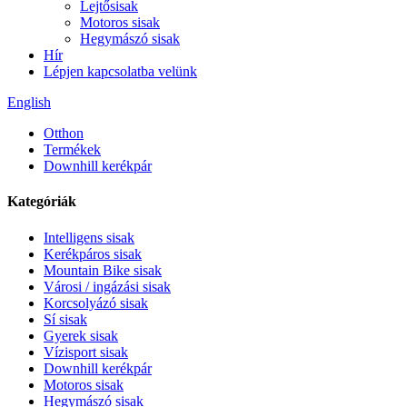
Lejtősisak
Motoros sisak
Hegymászó sisak
Hír
Lépjen kapcsolatba velünk
English
Otthon
Termékek
Downhill kerékpár
Kategóriák
Intelligens sisak
Kerékpáros sisak
Mountain Bike sisak
Városi / ingázási sisak
Korcsolyázó sisak
Sí sisak
Gyerek sisak
Vízisport sisak
Downhill kerékpár
Motoros sisak
Hegymászó sisak