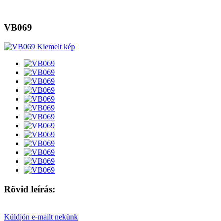
VB069
Rövid leírás:
Küldjön e-mailt nekünk