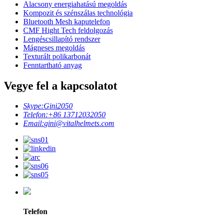
Alacsony energiahatású megoldás
Kompozit és szénszálas technológia
Bluetooth Mesh kaputelefon
CMF Hight Tech feldolgozás
Lengéscsillapító rendszer
Mágneses megoldás
Texturált polikarbonát
Fenntartható anyag
Vegye fel a kapcsolatot
Skype:
Gini2050
Telefon:
+86 13712032050
Email:
gini@vitalhelmets.com
Telefon