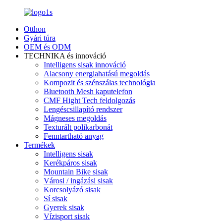
Otthon
Gyári túra
OEM és ODM
TECHNIKA és innováció
Intelligens sisak innováció
Alacsony energiahatású megoldás
Kompozit és szénszálas technológia
Bluetooth Mesh kaputelefon
CMF Hight Tech feldolgozás
Lengéscsillapító rendszer
Mágneses megoldás
Texturált polikarbonát
Fenntartható anyag
Termékek
Intelligens sisak
Kerékpáros sisak
Mountain Bike sisak
Városi / ingázási sisak
Korcsolyázó sisak
Sí sisak
Gyerek sisak
Vízisport sisak