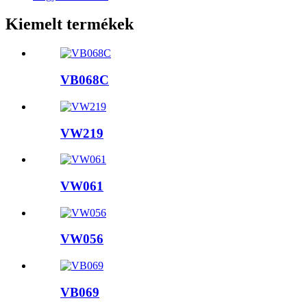
Kiemelt termékek
VB068C
VW219
VW061
VW056
VB069