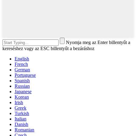
Nyomja meg az Enter billentyűt a
kereséshez vagy az ESC billentyűt a bezáráshoz
English
French
German
Portuguese
Spanish
Russian
Japanese
Korean
Irish
Greek
Turkish
Italian
Danish
Romanian
Czech