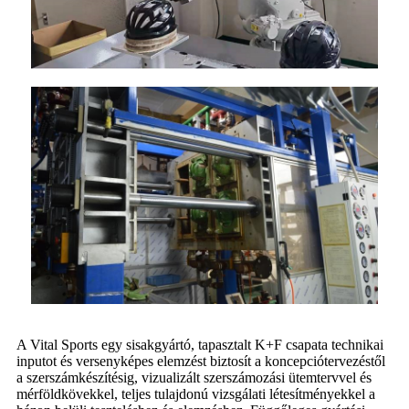
A Vital Sports egy sisakgyártó, tapasztalt K+F csapata technikai
inputot és versenyképes elemzést biztosít a koncepciótervezéstől
a szerszámkészítésig, vizualizált szerszámozási ütemtervvel és
mérföldkövekkel, teljes tulajdonú vizsgálati létesítményekkel a