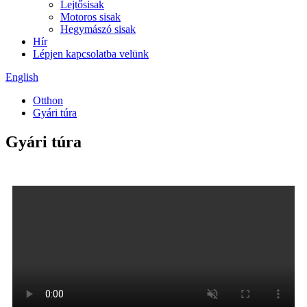
Lejtősisak
Motoros sisak
Hegymászó sisak
Hír
Lépjen kapcsolatba velünk
English
Otthon
Gyári túra
Gyári túra