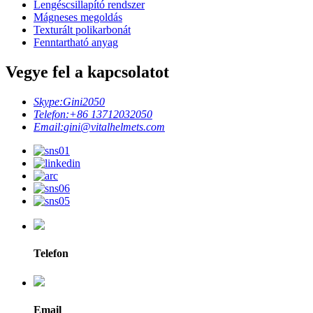
Lengéscsillapító rendszer
Mágneses megoldás
Texturált polikarbonát
Fenntartható anyag
Vegye fel a kapcsolatot
Skype:
Gini2050
Telefon:
+86 13712032050
Email:
gini@vitalhelmets.com
Telefon
Email