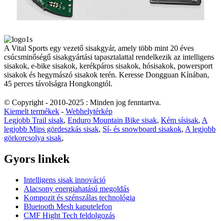
A Vital Sports egy vezető sisakgyár, amely több mint 20 éves
csúcsminőségű sisakgyártási tapasztalattal rendelkezik az intelligens
sisakok, e-bike sisakok, kerékpáros sisakok, hósisakok, powersport
sisakok és hegymászó sisakok terén. Keresse Dongguan Kínában,
45 perces távolságra Hongkongtól.
© Copyright - 2010-2025 : Minden jog fenntartva.
Kiemelt termékek
-
Webhelytérkép
Legjobb Trail sisak
,
Enduro Mountain Bike sisak
,
Kém sísisak
,
A
legjobb Mips gördeszkás sisak
,
Sí- és snowboard sisakok
,
A legjobb
görkorcsolya sisak
,
Gyors linkek
Intelligens sisak innováció
Alacsony energiahatású megoldás
Kompozit és szénszálas technológia
Bluetooth Mesh kaputelefon
CMF Hight Tech feldolgozás