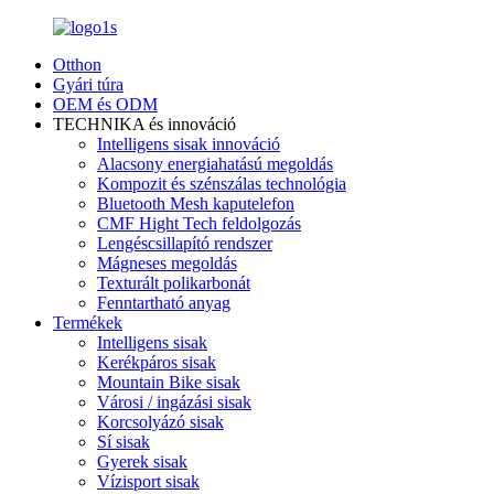
Otthon
Gyári túra
OEM és ODM
TECHNIKA és innováció
Intelligens sisak innováció
Alacsony energiahatású megoldás
Kompozit és szénszálas technológia
Bluetooth Mesh kaputelefon
CMF Hight Tech feldolgozás
Lengéscsillapító rendszer
Mágneses megoldás
Texturált polikarbonát
Fenntartható anyag
Termékek
Intelligens sisak
Kerékpáros sisak
Mountain Bike sisak
Városi / ingázási sisak
Korcsolyázó sisak
Sí sisak
Gyerek sisak
Vízisport sisak