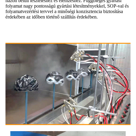
házon belüli teszteléshez és elemzéshez. Függőleges gyártási
folyamat nagy pontosságú gyártási létesítményekkel, SOP-val és
folyamatvezérlési tervvel a minőségi konzisztencia biztosítása
érdekében az időben történő szállítás érdekében.