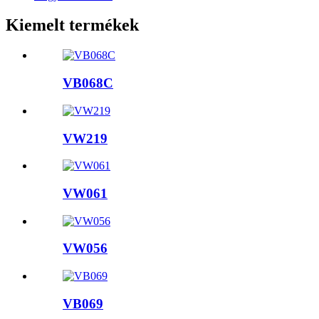
Kiemelt termékek
VB068C
VW219
VW061
VW056
VB069