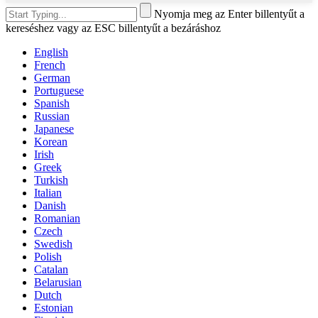
Nyomja meg az Enter billentyűt a
kereséshez vagy az ESC billentyűt a bezáráshoz
English
French
German
Portuguese
Spanish
Russian
Japanese
Korean
Irish
Greek
Turkish
Italian
Danish
Romanian
Czech
Swedish
Polish
Catalan
Belarusian
Dutch
Estonian