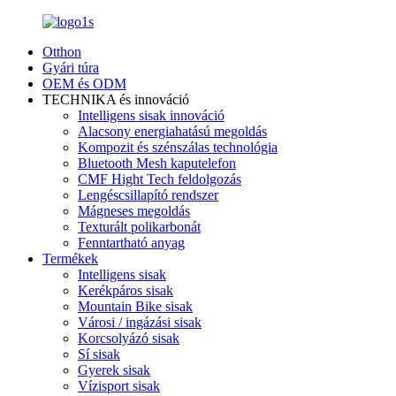
Otthon
Gyári túra
OEM és ODM
TECHNIKA és innováció
Intelligens sisak innováció
Alacsony energiahatású megoldás
Kompozit és szénszálas technológia
Bluetooth Mesh kaputelefon
CMF Hight Tech feldolgozás
Lengéscsillapító rendszer
Mágneses megoldás
Texturált polikarbonát
Fenntartható anyag
Termékek
Intelligens sisak
Kerékpáros sisak
Mountain Bike sisak
Városi / ingázási sisak
Korcsolyázó sisak
Sí sisak
Gyerek sisak
Vízisport sisak