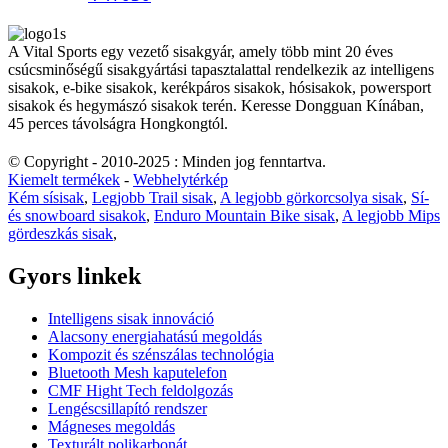
A Vital Sports egy vezető sisakgyár, amely több mint 20 éves
csúcsminőségű sisakgyártási tapasztalattal rendelkezik az intelligens
sisakok, e-bike sisakok, kerékpáros sisakok, hósisakok, powersport
sisakok és hegymászó sisakok terén. Keresse Dongguan Kínában,
45 perces távolságra Hongkongtól.
© Copyright - 2010-2025 : Minden jog fenntartva.
Kiemelt termékek
-
Webhelytérkép
Kém sísisak
,
Legjobb Trail sisak
,
A legjobb görkorcsolya sisak
,
Sí-
és snowboard sisakok
,
Enduro Mountain Bike sisak
,
A legjobb Mips
gördeszkás sisak
,
Gyors linkek
Intelligens sisak innováció
Alacsony energiahatású megoldás
Kompozit és szénszálas technológia
Bluetooth Mesh kaputelefon
CMF Hight Tech feldolgozás
Lengéscsillapító rendszer
Mágneses megoldás
Texturált polikarbonát