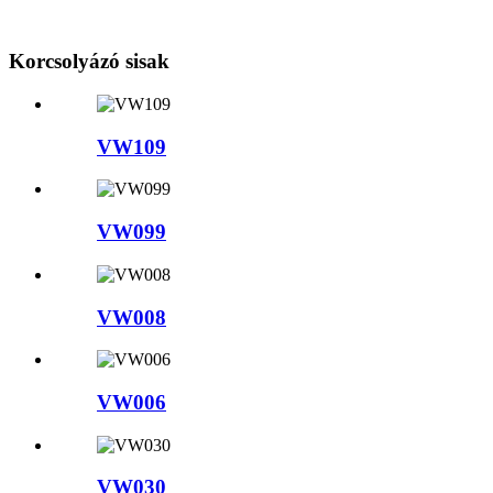
Korcsolyázó sisak
VW109
VW099
VW008
VW006
VW030