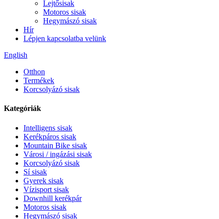
Lejtősisak
Motoros sisak
Hegymászó sisak
Hír
Lépjen kapcsolatba velünk
English
Otthon
Termékek
Korcsolyázó sisak
Kategóriák
Intelligens sisak
Kerékpáros sisak
Mountain Bike sisak
Városi / ingázási sisak
Korcsolyázó sisak
Sí sisak
Gyerek sisak
Vízisport sisak
Downhill kerékpár
Motoros sisak
Hegymászó sisak