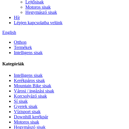
Lejtősisak
Motoros sisak
Hegymászó sisak
Hír
Lépjen kapcsolatba velünk
English
Otthon
Termékek
Intelligens sisak
Kategóriák
Intelligens sisak
Kerékpáros sisak
Mountain Bike sisak
Városi / ingázási sisak
Korcsolyázó sisak
Sí sisak
Gyerek sisak
Vízisport sisak
Downhill kerékpár
Motoros sisak
Hegymászó sisak