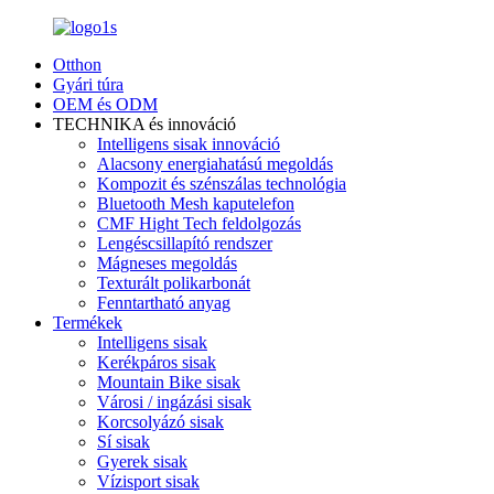
Otthon
Gyári túra
OEM és ODM
TECHNIKA és innováció
Intelligens sisak innováció
Alacsony energiahatású megoldás
Kompozit és szénszálas technológia
Bluetooth Mesh kaputelefon
CMF Hight Tech feldolgozás
Lengéscsillapító rendszer
Mágneses megoldás
Texturált polikarbonát
Fenntartható anyag
Termékek
Intelligens sisak
Kerékpáros sisak
Mountain Bike sisak
Városi / ingázási sisak
Korcsolyázó sisak
Sí sisak
Gyerek sisak
Vízisport sisak