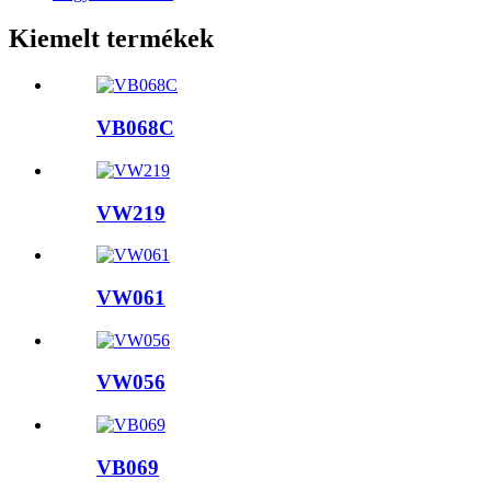
Kiemelt termékek
VB068C
VW219
VW061
VW056
VB069