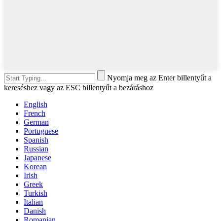
Nyomja meg az Enter billentyűt a
kereséshez vagy az ESC billentyűt a bezáráshoz
English
French
German
Portuguese
Spanish
Russian
Japanese
Korean
Irish
Greek
Turkish
Italian
Danish
Romanian