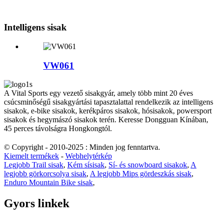
Intelligens sisak
VW061
A Vital Sports egy vezető sisakgyár, amely több mint 20 éves
csúcsminőségű sisakgyártási tapasztalattal rendelkezik az intelligens
sisakok, e-bike sisakok, kerékpáros sisakok, hósisakok, powersport
sisakok és hegymászó sisakok terén. Keresse Dongguan Kínában,
45 perces távolságra Hongkongtól.
© Copyright - 2010-2025 : Minden jog fenntartva.
Kiemelt termékek
-
Webhelytérkép
Legjobb Trail sisak
,
Kém sísisak
,
Sí- és snowboard sisakok
,
A
legjobb görkorcsolya sisak
,
A legjobb Mips gördeszkás sisak
,
Enduro Mountain Bike sisak
,
Gyors linkek