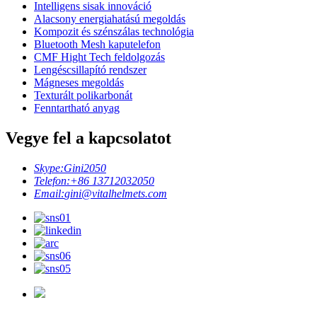
Intelligens sisak innováció
Alacsony energiahatású megoldás
Kompozit és szénszálas technológia
Bluetooth Mesh kaputelefon
CMF Hight Tech feldolgozás
Lengéscsillapító rendszer
Mágneses megoldás
Texturált polikarbonát
Fenntartható anyag
Vegye fel a kapcsolatot
Skype:
Gini2050
Telefon:
+86 13712032050
Email:
gini@vitalhelmets.com