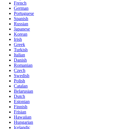
French
German
Portuguese
Spanish
Russian
Japanese
Korean
Irish
Greek
Turkish
Italian
Danish
Romanian
Czech
Swedish
Polish
Catalan
Belarusian
Dutch
Estonian
Finnish
Frisian
Hawaiian
Hungarian
Icelandic