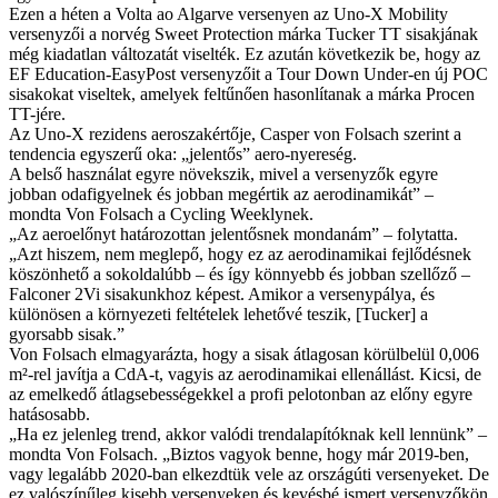
Ezen a héten a Volta ao Algarve versenyen az Uno-X Mobility
versenyzői a norvég Sweet Protection márka Tucker TT sisakjának
még kiadatlan változatát viselték. Ez azután következik be, hogy az
EF Education-EasyPost versenyzőit a Tour Down Under-en új POC
sisakokat viseltek, amelyek feltűnően hasonlítanak a márka Procen
TT-jére.
Az Uno-X rezidens aeroszakértője, Casper von Folsach szerint a
tendencia egyszerű oka: „jelentős” aero-nyereség.
A belső használat egyre növekszik, mivel a versenyzők egyre
jobban odafigyelnek és jobban megértik az aerodinamikát” –
mondta Von Folsach a Cycling Weeklynek.
„Az aeroelőnyt határozottan jelentősnek mondanám” – folytatta.
„Azt hiszem, nem meglepő, hogy ez az aerodinamikai fejlődésnek
köszönhető a sokoldalúbb – és így könnyebb és jobban szellőző –
Falconer 2Vi sisakunkhoz képest. Amikor a versenypálya, és
különösen a környezeti feltételek lehetővé teszik, [Tucker] a
gyorsabb sisak.”
Von Folsach elmagyarázta, hogy a sisak átlagosan körülbelül 0,006
m²-rel javítja a CdA-t, vagyis az aerodinamikai ellenállást. Kicsi, de
az emelkedő átlagsebességekkel a profi pelotonban az előny egyre
hatásosabb.
„Ha ez jelenleg trend, akkor valódi trendalapítóknak kell lennünk” –
mondta Von Folsach. „Biztos vagyok benne, hogy már 2019-ben,
vagy legalább 2020-ban elkezdtük vele az országúti versenyeket. De
ez valószínűleg kisebb versenyeken és kevésbé ismert versenyzőkön