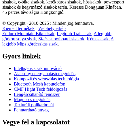
sisakok, e-bike sisakok, kerékpáros sisakok, hósisakok, powersport
sisakok és hegymászó sisakok terén. Keresse Dongguan Kínában,
45 perces távolságra Hongkongtól.
© Copyright - 2010-2025 : Minden jog fenntartva.
Kiemelt termékek
-
Webhelytérkép
Enduro Mountain Bike sisak
,
Legjobb Trail sisak
,
A legjobb
görkorcsolya sisak
,
Sí- és snowboard sisakok
,
Kém sísisak
,
A
legjobb Mips gördeszkás sisak
,
Gyors linkek
Intelligens sisak innováció
Alacsony energiahatású megoldás
Kompozit és szénszálas technológia
Bluetooth Mesh kaputelefon
CMF Hight Tech feldolgozás
Lengéscsillapító rendszer
Mágneses megoldás
Texturált polikarbonát
Fenntartható anyag
Vegye fel a kapcsolatot