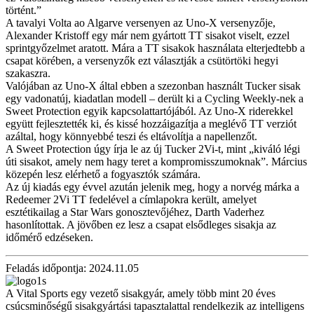
történt.”
A tavalyi Volta ao Algarve versenyen az Uno-X versenyzője,
Alexander Kristoff egy már nem gyártott TT sisakot viselt, ezzel
sprintgyőzelmet aratott. Mára a TT sisakok használata elterjedtebb a
csapat körében, a versenyzők ezt választják a csütörtöki hegyi
szakaszra.
Valójában az Uno-X által ebben a szezonban használt Tucker sisak
egy vadonatúj, kiadatlan modell – derült ki a Cycling Weekly-nek a
Sweet Protection egyik kapcsolattartójából. Az Uno-X riderekkel
együtt fejlesztették ki, és kissé hozzáigazítja a meglévő TT verziót
azáltal, hogy könnyebbé teszi és eltávolítja a napellenzőt.
A Sweet Protection úgy írja le az új Tucker 2Vi-t, mint „kiváló légi
úti sisakot, amely nem hagy teret a kompromisszumoknak”. Március
közepén lesz elérhető a fogyasztók számára.
Az új kiadás egy évvel azután jelenik meg, hogy a norvég márka a
Redeemer 2Vi TT fedelével a címlapokra került, amelyet
esztétikailag a Star Wars gonosztevőjéhez, Darth Vaderhez
hasonlítottak. A jövőben ez lesz a csapat elsődleges sisakja az
időmérő edzéseken.
Feladás időpontja: 2024.11.05
A Vital Sports egy vezető sisakgyár, amely több mint 20 éves
csúcsminőségű sisakgyártási tapasztalattal rendelkezik az intelligens