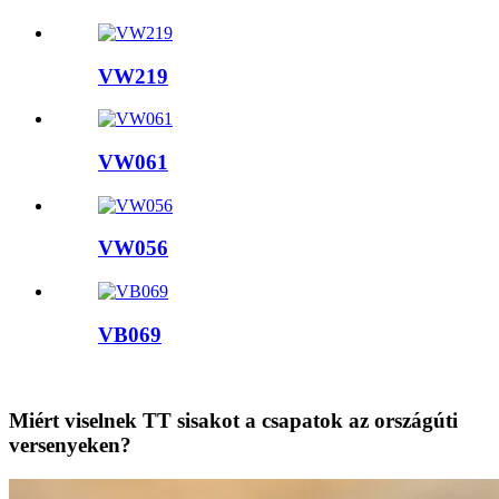
VW219
VW061
VW056
VB069
Miért viselnek TT sisakot a csapatok az országúti
versenyeken?