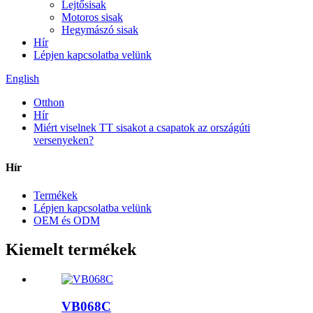
Lejtősisak
Motoros sisak
Hegymászó sisak
Hír
Lépjen kapcsolatba velünk
English
Otthon
Hír
Miért viselnek TT sisakot a csapatok az országúti
versenyeken?
Hír
Termékek
Lépjen kapcsolatba velünk
OEM és ODM
Kiemelt termékek
VB068C