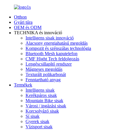
Otthon
Gyári túra
OEM és ODM
TECHNIKA és innováció
Intelligens sisak innováció
Alacsony energiahatású megoldás
Kompozit és szénszálas technológia
Bluetooth Mesh kaputelefon
CMF Hight Tech feldolgozás
Lengéscsillapító rendszer
Mágneses megoldás
Texturált polikarbonát
Fenntartható anyag
Termékek
Intelligens sisak
Kerékpáros sisak
Mountain Bike sisak
Városi / ingázási sisak
Korcsolyázó sisak
Sí sisak
Gyerek sisak
Vízisport sisak