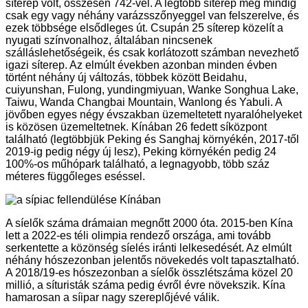
síterep volt, összesen 742-vel. A legtöbb síterep még mindig
csak egy vagy néhány varázsszőnyeggel van felszerelve, és
ezek többsége elsődleges út. Csupán 25 síterep közelít a
nyugati színvonalhoz, általában nincsenek
szálláslehetőségeik, és csak korlátozott számban nevezhető
igazi síterep. Az elmúlt években azonban minden évben
történt néhány új változás, többek között Beidahu,
cuiyunshan, Fulong, yundingmiyuan, Wanke Songhua Lake,
Taiwu, Wanda Changbai Mountain, Wanlong és Yabuli. A
jövőben egyes négy évszakban üzemeltetett nyaralóhelyeket
is közösen üzemeltetnek. Kínában 26 fedett síközpont
található (legtöbbjük Peking és Sanghaj környékén, 2017-től
2019-ig pedig négy új lesz), Peking környékén pedig 24
100%-os műhópark található, a legnagyobb, több száz
méteres függőleges eséssel.
A síelők száma drámaian megnőtt 2000 óta. 2015-ben Kína
lett a 2022-es téli olimpia rendező országa, ami tovább
serkentette a közönség síelés iránti lelkesedését. Az elmúlt
néhány hószezonban jelentős növekedés volt tapasztalható.
A 2018/19-es hószezonban a síelők összlétszáma közel 20
millió, a síturisták száma pedig évről évre növekszik. Kína
hamarosan a síipar nagy szereplőjévé válik.