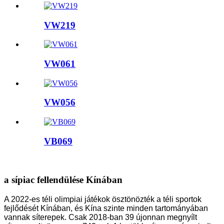
VW219
VW061
VW056
VB069
a sípiac fellendülése Kínában
A 2022-es téli olimpiai játékok ösztönözték a téli sportok
fejlődését Kínában, és Kína szinte minden tartományában
vannak síterepek. Csak 2018-ban 39 újonnan megnyílt