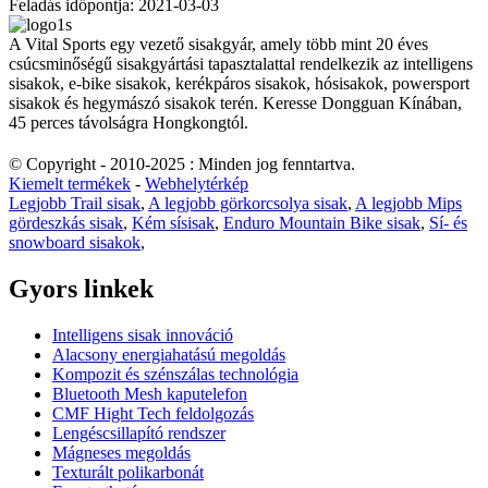
Feladás időpontja: 2021-03-03
A Vital Sports egy vezető sisakgyár, amely több mint 20 éves
csúcsminőségű sisakgyártási tapasztalattal rendelkezik az intelligens
sisakok, e-bike sisakok, kerékpáros sisakok, hósisakok, powersport
sisakok és hegymászó sisakok terén. Keresse Dongguan Kínában,
45 perces távolságra Hongkongtól.
© Copyright - 2010-2025 : Minden jog fenntartva.
Kiemelt termékek
-
Webhelytérkép
Legjobb Trail sisak
,
A legjobb görkorcsolya sisak
,
A legjobb Mips
gördeszkás sisak
,
Kém sísisak
,
Enduro Mountain Bike sisak
,
Sí- és
snowboard sisakok
,
Gyors linkek
Intelligens sisak innováció
Alacsony energiahatású megoldás
Kompozit és szénszálas technológia
Bluetooth Mesh kaputelefon
CMF Hight Tech feldolgozás
Lengéscsillapító rendszer
Mágneses megoldás
Texturált polikarbonát