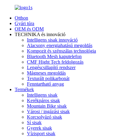
Otthon
Gyári túra
OEM és ODM
TECHNIKA és innováció
Intelligens sisak innováció
Alacsony energiahatású megoldás
Kompozit és szénszálas technológia
Bluetooth Mesh kaputelefon
CMF Hight Tech feldolgozás
Lengéscsillapító rendszer
Mágneses megoldás
Texturált polikarbonát
Fenntartható anyag
Termékek
Intelligens sisak
Kerékpáros sisak
Mountain Bike sisak
Városi / ingázási sisak
Korcsolyázó sisak
Sí sisak
Gyerek sisak
Vízisport sisak