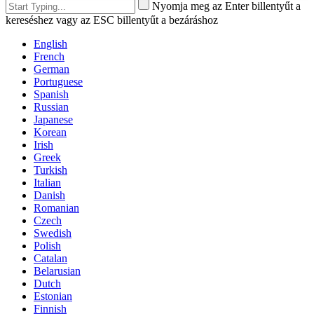
Nyomja meg az Enter billentyűt a
kereséshez vagy az ESC billentyűt a bezáráshoz
English
French
German
Portuguese
Spanish
Russian
Japanese
Korean
Irish
Greek
Turkish
Italian
Danish
Romanian
Czech
Swedish
Polish
Catalan
Belarusian
Dutch
Estonian
Finnish