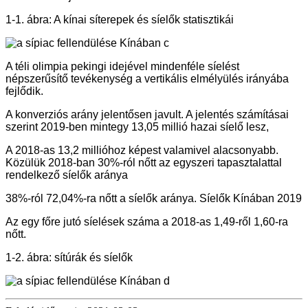
1-1. ábra: A kínai síterepek és síelők statisztikái
A téli olimpia pekingi idejével mindenféle síelést
népszerűsítő tevékenység a vertikális elmélyülés irányába
fejlődik.
A konverziós arány jelentősen javult. A jelentés számításai
szerint 2019-ben mintegy 13,05 millió hazai síelő lesz,
A 2018-as 13,2 millióhoz képest valamivel alacsonyabb.
Közülük 2018-ban 30%-ról nőtt az egyszeri tapasztalattal
rendelkező síelők aránya
38%-ról 72,04%-ra nőtt a síelők aránya. Síelők Kínában 2019
Az egy főre jutó síelések száma a 2018-as 1,49-ről 1,60-ra
nőtt.
1-2. ábra: sítúrák és síelők