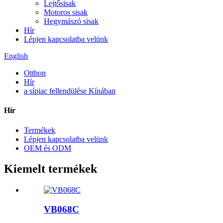
Lejtősisak
Motoros sisak
Hegymászó sisak
Hír
Lépjen kapcsolatba velünk
English
Otthon
Hír
a sípiac fellendülése Kínában
Hír
Termékek
Lépjen kapcsolatba velünk
OEM és ODM
Kiemelt termékek
VB068C