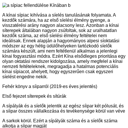
A kínai sípiac kihívása a síelés tanulásának folyamata. A
kezdők számára, ha az első síelési élmény gyenge, a
visszatérési arány nagyon alacsony lesz. Azonban a kínai
síterepek általában nagyon zsúfoltak, sok az uralhatatlan
kezdők száma, az első síelési élmény feltételei nem
ideálisak. Ennek alapján a hagyományos alpesi síoktatási
módszer az egy hétig üdülőhelyeken tartózkodó síelők
számára készült, ami nem feltétlenül alkalmas a jelenlegi
kínai fogyasztási módra. Ezért Kína elsődleges prioritása egy
olyan oktatási rendszer kidolgozása, amely megfelel a kínai
nemzeti feltételeknek, megragadja a hatalmas potenciális
kínai sípiacot, ahelyett, hogy egyszerűen csak egyszeri
síelést engedne nekik.
Fehér könyv a síiparról (2019-es éves jelentés)
Első fejezet síterepek és sítúrák
A sípályák és a síelők jelentik az egész síipar két pólusát, és
a síipar összes vállalkozása és tevékenysége körül van véve
A sarkok körül. Ezért a sípályák száma és a síelők száma
alkotja a síipar magját