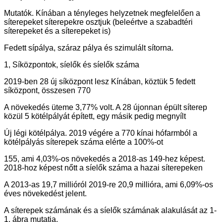
Mutatók. Kínában a tényleges helyzetnek megfelelően a
síterepeket síterepekre osztjuk (beleértve a szabadtéri
síterepeket és a síterepeket is)
Fedett sípálya, száraz pálya és szimulált sítorna.
1, Síközpontok, síelők és síelők száma
2019-ben 28 új síközpont lesz Kínában, köztük 5 fedett
síközpont, összesen 770
A növekedés üteme 3,77% volt. A 28 újonnan épült síterep
közül 5 kötélpályát épített, egy másik pedig megnyílt
Új légi kötélpálya. 2019 végére a 770 kínai hófarmból a
kötélpályás síterepek száma elérte a 100%-ot
155, ami 4,03%-os növekedés a 2018-as 149-hez képest.
2018-hoz képest nőtt a síelők száma a hazai síterepeken
A 2013-as 19,7 millióról 2019-re 20,9 millióra, ami 6,09%-os
éves növekedést jelent.
A síterepek számának és a síelők számának alakulását az 1-
1. ábra mutatja.