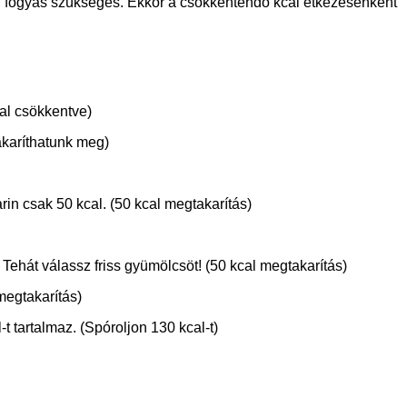
cal fogyás szükséges. Ekkor a csökkentendő kcal étkezésenként
-al csökkentve)
takaríthatunk meg)
rin csak 50 kcal. (50 kcal megtakarítás)
 Tehát válassz friss gyümölcsöt! (50 kcal megtakarítás)
megtakarítás)
t tartalmaz. (Spóroljon 130 kcal-t)