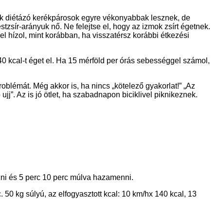
csak diétázó kerékpárosok egyre vékonyabbak lesznek, de
zsír-arányuk nő. Ne felejtse el, hogy az izmok zsírt égetnek.
l hízol, mint korábban, ha visszatérsz korábbi étkezési
t 40 kcal-t éget el. Ha 15 mérföld per órás sebességgel számol,
oblémát. Még akkor is, ha nincs „kötelező gyakorlat!” „Az
ujj”. Az is jó ötlet, ha szabadnapon biciklivel piknikeznek.
zni és 5 perc 10 perc múlva hazamenni.
 50 kg súlyú, az elfogyasztott kcal: 10 km/hx 140 kcal, 13