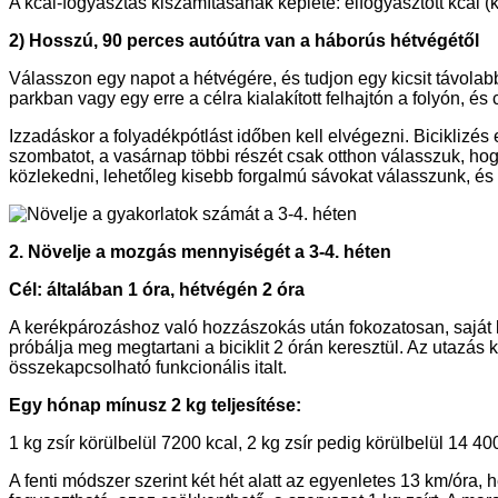
A kcal-fogyasztás kiszámításának képlete: elfogyasztott kcal (k
2) Hosszú, 90 perces autóútra van a háborús hétvégétől
Válasszon egy napot a hétvégére, és tudjon egy kicsit távolab
parkban vagy egy erre a célra kialakított felhajtón a folyón, és
Izzadáskor a folyadékpótlást időben kell elvégezni. Biciklizés 
szombatot, a vasárnap többi részét csak otthon válasszuk, hog
közlekedni, lehetőleg kisebb forgalmú sávokat válasszunk, és 
2. Növelje a mozgás mennyiségét a 3-4. héten
Cél: általában 1 óra, hétvégén 2 óra
A kerékpározáshoz való hozzászokás után fokozatosan, saját kö
próbálja meg megtartani a biciklit 2 órán keresztül. Az utazá
összekapcsolható funkcionális italt.
Egy hónap mínusz 2 kg teljesítése:
1 kg zsír körülbelül 7200 kcal, 2 kg zsír pedig körülbelül 14 
A fenti módszer szerint két hét alatt az egyenletes 13 km/óra