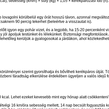
cal), sebesség (km/h) × súly (kg) × 1,05 × kerékpározási idő (h).
b lovagolni körülbelül egy órát hosszú távon, azonnal megváltoz
 csaknem 90 percig tekerhet (beleértve a visszautat is).
előtt igyon egy pohár vizet, és a legjobb, ha 15-20 percenként vi
y jól ápoljuk testünket és lélekünket. Biztonsági megfontolások
lehetőleg kerüljük a gyalogosokat a járdákon, ahol közlekedhet
rülményei szerint gyorsíthatja és bővítheti kerékpáros útját. T
s közbeni fáradtság elkerülése érdekében ügyeljen a valós idejű
400 kcal. Lehet ezeket kevesebb mint egy hónap alatt csökkenteni
, hétvégi 16 km/óra sebesség mellett, 14 nap becsült fogyasztás