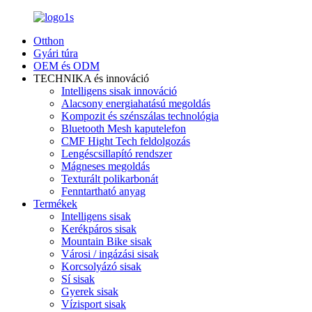
Otthon
Gyári túra
OEM és ODM
TECHNIKA és innováció
Intelligens sisak innováció
Alacsony energiahatású megoldás
Kompozit és szénszálas technológia
Bluetooth Mesh kaputelefon
CMF Hight Tech feldolgozás
Lengéscsillapító rendszer
Mágneses megoldás
Texturált polikarbonát
Fenntartható anyag
Termékek
Intelligens sisak
Kerékpáros sisak
Mountain Bike sisak
Városi / ingázási sisak
Korcsolyázó sisak
Sí sisak
Gyerek sisak
Vízisport sisak