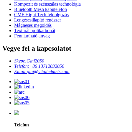
Kompozit és szénszálas technológia
Bluetooth Mesh kaputelefon
CMF Hight Tech feldolgozás
Lengéscsillapító rendszer
Mágneses megoldás
Texturált polikarbonát
Fenntartható anyag
Vegye fel a kapcsolatot
Skype:
Gini2050
Telefon:
+86 13712032050
Email:
gini@vitalhelmets.com
Telefon