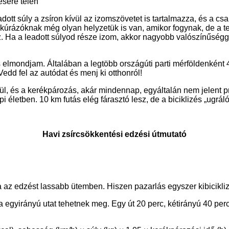
adott súly a zsíron kívül az izomszövetet is tartalmazza, és a 
rázóknak még olyan helyzetük is van, amikor fogynak, de a test
z. Ha a leadott súlyod része izom, akkor nagyobb valószínűségge
r is elmondjam. Általában a legtöbb országúti parti mérföldenkén
Vedd fel az autódat és menj ki otthonról!
ül, és a kerékpározás, akár mindennap, egyáltalán nem jelent pr
 életben. 10 km futás elég fárasztó lesz, de a biciklizés „ugráló 
Havi zsírcsökkentési edzési útmutató
a az edzést lassabb ütemben. Hiszen pazarlás egyszer kibicikli
 egyirányú utat tehetnek meg. Egy út 20 perc, kétirányú 40 perc.