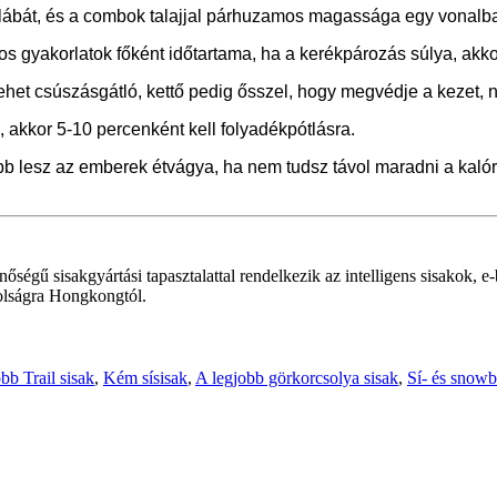
yik lábát, és a combok talajjal párhuzamos magassága egy vonal
os gyakorlatok főként időtartama, ha a kerékpározás súlya, akkor
y lehet csúszásgátló, kettő pedig ősszel, hogy megvédje a kezet,
 akkor 5-10 percenként kell folyadékpótlásra.
jobb lesz az emberek étvágya, ha nem tudsz távol maradni a kalór
őségű sisakgyártási tapasztalattal rendelkezik az intelligens sisakok, 
olságra Hongkongtól.
bb Trail sisak
,
Kém sísisak
,
A legjobb görkorcsolya sisak
,
Sí- és snowb