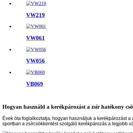
VW219
VW061
VW056
VB069
Hogyan használd a kerékpározást a zsír hatékony csö
Évek óta foglalkoztatja, hogyan használjuk a kerékpározást a 
sportban a zsírcsökkentést szolgáló kerékpározás a legjobb vá