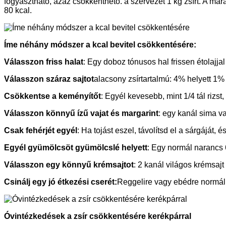
fogyasztható, azaz csökkenthető. a szervezet 1 kg zsírt. A ma
80 kcal.
Íme néhány módszer a kcal bevitel csökkentésére:
Válasszon friss halat
: Egy doboz tónusos hal frissen étolajjal
Válasszon száraz sajtot
alacsony zsírtartalmú: 4% helyett 1% 
Csökkentse a keményítőt
: Egyél kevesebb, mint 1/4 tál rizst,
Válasszon könnyű ízű vajat és margarint
: egy kanál sima va
Csak fehérjét egyél
: Ha tojást eszel, távolítsd el a sárgáját,
Egyél gyümölcsöt gyümölcslé helyett
: Egy normál narancs 6
Válasszon egy könnyű krémsajtot
: 2 kanál világos krémsajt
Csinálj egy jó étkezési cserét:
Reggelire vagy ebédre normál mé
Óvintézkedések a zsír csökkentésére kerékpárral