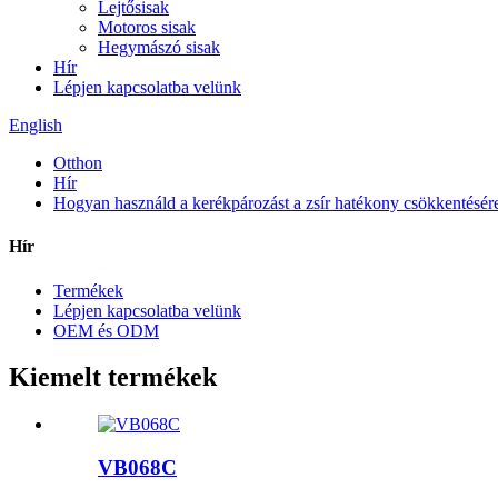
Lejtősisak
Motoros sisak
Hegymászó sisak
Hír
Lépjen kapcsolatba velünk
English
Otthon
Hír
Hogyan használd a kerékpározást a zsír hatékony csökkentésére
Hír
Termékek
Lépjen kapcsolatba velünk
OEM és ODM
Kiemelt termékek
VB068C