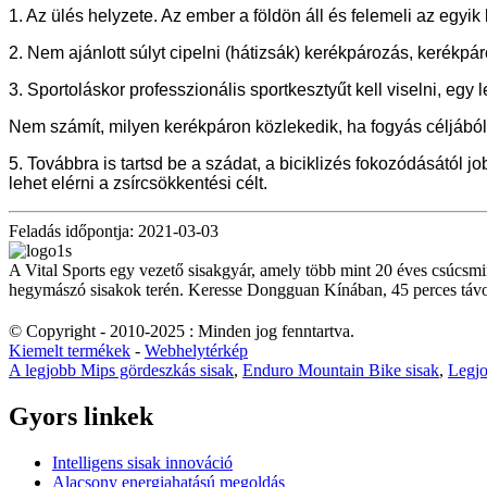
1. Az ülés helyzete. Az ember a földön áll és felemeli az eg
2. Nem ajánlott súlyt cipelni (hátizsák) kerékpározás, kerékpár
3. Sportoláskor professzionális sportkesztyűt kell viselni, eg
Nem számít, milyen kerékpáron közlekedik, ha fogyás céljából,
5. Továbbra is tartsd be a szádat, a biciklizés fokozódásától 
lehet elérni a zsírcsökkentési célt.
Feladás időpontja: 2021-03-03
A Vital Sports egy vezető sisakgyár, amely több mint 20 éves csúcsmin
hegymászó sisakok terén. Keresse Dongguan Kínában, 45 perces táv
© Copyright - 2010-2025 : Minden jog fenntartva.
Kiemelt termékek
-
Webhelytérkép
A legjobb Mips gördeszkás sisak
,
Enduro Mountain Bike sisak
,
Legjo
Gyors linkek
Intelligens sisak innováció
Alacsony energiahatású megoldás