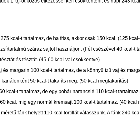
radék 1 kg-ot közös étkezéssel kell csökkenteni, és napi 243 k
 275 kcal-t tartalmaz, de ha friss, akkor csak 150 kcal. (125 kcal
zsírtartalmú száraz sajtot használjon. (Fél csészével 40 kcal-t 
 tésztát és tésztát. (45-60 kcal-val csökkentve)
j és margarin 100 kcal-t tartalmaz, de a könnyű ízű vaj és marga
 és kanálonként 50 kcal-t takaríts meg. (50 kcal megtakarítás)
0 kcal-t tartalmaz, de egy pohár narancslé 110 kcal-t tartalmaz.
 60 kcal, míg egy normál krémsajt 100 kcal-t tartalmaz. (40 kcal 
retű fánk helyett 110 kcal tortillát válasszunk. A fánk 240 kcal-