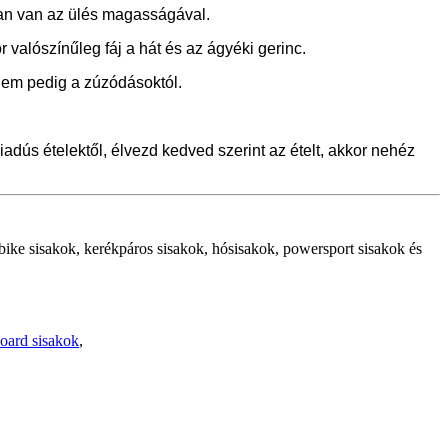
ban van az ülés magasságával.
 valószínűleg fáj a hát és az ágyéki gerinc.
 nem pedig a zúzódásoktól.
iadús ételektől, élvezd kedved szerint az ételt, akkor nehéz
e-bike sisakok, kerékpáros sisakok, hósisakok, powersport sisakok és
oard sisakok
,