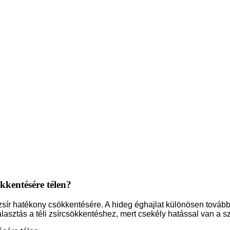
kkentésére télen?
zsír hatékony csökkentésére. A hideg éghajlat különösen tovább
lasztás a téli zsírcsökkentéshez, mert csekély hatással van a 