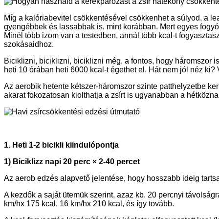
Míg a kalóriabevitel csökkentésével csökkenhet a súlyod, a le
gyengébbek és lassabbak is, mint korábban. Mert egyes fogyókú
Minél több izom van a testedben, annál több kcal-t fogyasztas
szokásaidhoz.
Biciklizni, biciklizni, biciklizni még, a fontos, hogy háromszo
heti 10 órában heti 6000 kcal-t égethet el. Hát nem jól néz ki? 
Az aerobik hetente kétszer-háromszor szinte patthelyzetbe ker
akarat fokozatosan kiolthatja a zsírt is ugyanabban a hétköznapi
1. Heti 1-2 bicikli kiindulópontja
1) Biciklizz napi 20 perc × 2-40 percet
Az aerob edzés alapvető jelentése, hogy hosszabb ideig tarts
A kezdők a saját ütemük szerint, azaz kb. 20 percnyi távolságra
km/hx 175 kcal, 16 km/hx 210 kcal, és így tovább.