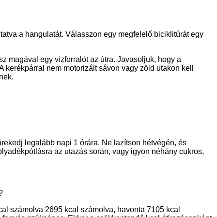
tatva a hangulatát. Válasszon egy megfelelő biciklitúrát egy
sz magával egy vízforralót az útra. Javasoljuk, hogy a
 A kerékpárral nem motorizált sávon vagy zöld utakon kell
nek.
örekedj legalább napi 1 órára. Ne lazítson hétvégén, és
 folyadékpótlásra az utazás során, vagy igyon néhány cukros,
?
 kcal számolva 2695 kcal számolva, havonta 7105 kcal