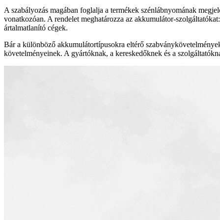
A szabályozás magában foglalja a termékek szénlábnyomának megjelölését
vonatkozóan. A rendelet meghatározza az akkumulátor-szolgáltatókat: tel
ártalmatlanító cégek.
Bár a különböző akkumulátortípusokra eltérő szabványkövetelménye
követelményeinek. A gyártóknak, a kereskedőknek és a szolgáltatókna