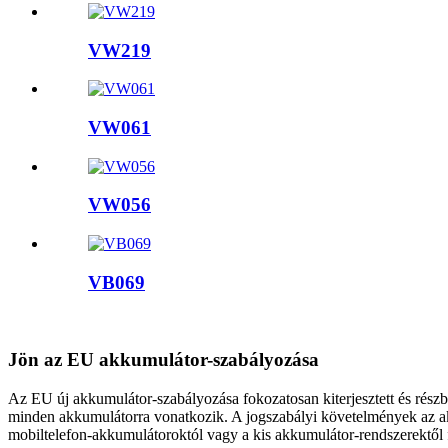
VW219
VW061
VW056
VB069
Jön az EU akkumulátor-szabályozása
Az EU új akkumulátor-szabályozása fokozatosan kiterjesztett és rész
minden akkumulátorra vonatkozik. A jogszabályi követelmények az akku
mobiltelefon-akkumulátoroktól vagy a kis akkumulátor-rendszerektől