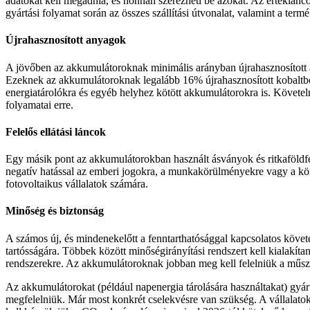
adatokat kell megadnia, és honnan szerezheti be azokat. Az értéklán
gyártási folyamat során az összes szállítási útvonalat, valamint a ter
Újrahasznosított anyagok
A jövőben az akkumulátoroknak minimális arányban újrahasznosított a
Ezeknek az akkumulátoroknak legalább 16% újrahasznosított kobaltból
energiatárolókra és egyéb helyhez kötött akkumulátorokra is. Követe
folyamatai erre.
Felelős ellátási láncok
Egy másik pont az akkumulátorokban használt ásványok és ritkaföldféme
negatív hatással az emberi jogokra, a munkakörülményekre vagy a körn
fotovoltaikus vállalatok számára.
Minőség és biztonság
A számos új, és mindenekelőtt a fenntarthatósággal kapcsolatos követ
tartósságára. Többek között minőségirányítási rendszert kell kialakíta
rendszerekre. Az akkumulátoroknak jobban meg kell felelniük a műsz
Az akkumulátorokat (például napenergia tárolására használtakat) gyárt
megfelelniük. Már most konkrét cselekvésre van szükség. A vállalatokn