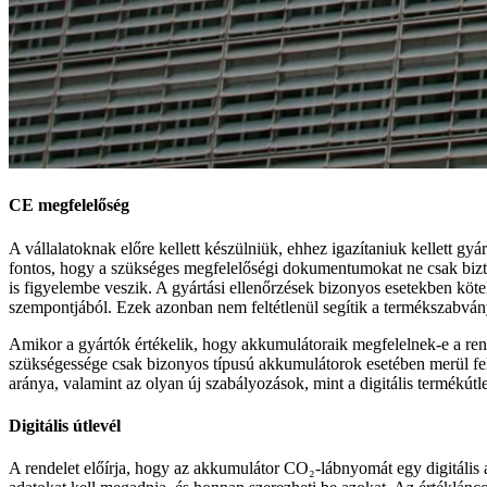
CE megfelelőség
A vállalatoknak előre kellett készülniük, ehhez igazítaniuk kellett gyá
fontos, hogy a szükséges megfelelőségi dokumentumokat ne csak biztos
is figyelembe veszik. A gyártási ellenőrzések bizonyos esetekben köt
szempontjából. Ezek azonban nem feltétlenül segítik a termékszabvány
Amikor a gyártók értékelik, hogy akkumulátoraik megfelelnek-e a rend
szükségessége csak bizonyos típusú akkumulátorok esetében merül fe
aránya, valamint az olyan új szabályozások, mint a digitális termékútlevé
Digitális útlevél
A rendelet előírja, hogy az akkumulátor CO₂-lábnyomát egy digitális 