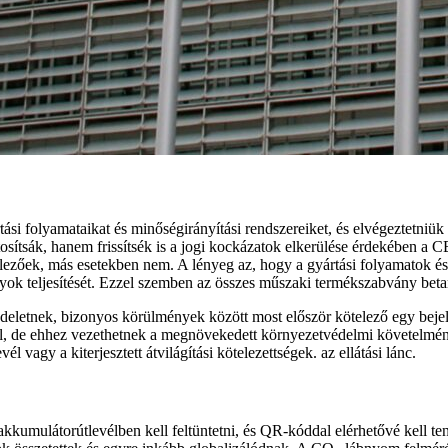
rtási folyamataikat és minőségirányítási rendszereiket, és elvégeztetniü
ítsák, hanem frissítsék is a jogi kockázatok elkerülése érdekében a CE
elezőek, más esetekben nem. A lényeg az, hogy a gyártási folyamatok és
ok teljesítését. Ezzel szemben az összes műszaki termékszabvány betart
eletnek, bizonyos körülmények között most először kötelező egy bejelen
l, de ehhez vezethetnek a megnövekedett környezetvédelmi követelmén
l vagy a kiterjesztett átvilágítási kötelezettségek. az ellátási lánc.
akkumulátorútlevélben kell feltüntetni, és QR-kóddal elérhetővé kell t