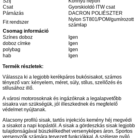
Szíj
Könnyű nejlon
Csat
Gyorskioldó ITW csat
Párnázás
DACRON POLIÉSZTER
Nylon ST801/POM/gumírozott
Fit rendszer
számlap
Csomag információ
Színes doboz
Igen
doboz címke
Igen
polybag
Igen
hab
Igen
Termék részletek:
Válassza ki a legjobb kerékpáros bukósisakot, számos
tényező van: kényelem, méret, súly, stílus, szellőzés és
stílusához illő.
A városi motorosoknak és ingázóknak a legalapvetőbb
sisakra van szükségük, jól illeszkednek és megfelelő
védelmet nyújtanak.
Alacsony profilú sisak, tartós injekciós kemény héj megvédi
a sisakot a napi kopástól. A sisak a gördeszkás sisak legjobb
tulajdonságával büszkélkedhet versenyképes áron. Sportos
versenyzők számára tervezett funkciókkal. A szélesre nyíló