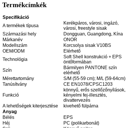
Termékcímkék
Specifikáció
Kerékpáros, városi, ingázó,
A termékek típusa
városi, freestyle sisak
Származási hely
Dongguan, Guangdong, Kína
Márkanév
ONOR
Modellszám
Korcsolya sisak V10BS
OEM/ODM
Elérhető
Soft Shell konstrukció + EPS
Technológia
öntőformában
Bármilyen PANTONE szín
Szín
elérhető
Mérettartomány
S/M (55-59 cm); M/L (59-64cm)
Tanúsítvány
CE EN1078/CPSC1203
könnyű, erős szellőzőnyílások,
Funkció
kényelmi fej-illesztés,
divattervezés
A lehetőségek kiterjesztése
kivehető fülpárna
Anyag
Bélés
EPS
Héj
PC (polikarbonát)