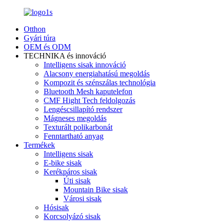
Otthon
Gyári túra
OEM és ODM
TECHNIKA és innováció
Intelligens sisak innováció
Alacsony energiahatású megoldás
Kompozit és szénszálas technológia
Bluetooth Mesh kaputelefon
CMF Hight Tech feldolgozás
Lengéscsillapító rendszer
Mágneses megoldás
Texturált polikarbonát
Fenntartható anyag
Termékek
Intelligens sisak
E-bike sisak
Kerékpáros sisak
Úti sisak
Mountain Bike sisak
Városi sisak
Hósisak
Korcsolyázó sisak