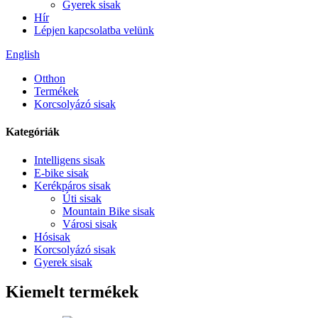
Gyerek sisak
Hír
Lépjen kapcsolatba velünk
English
Otthon
Termékek
Korcsolyázó sisak
Kategóriák
Intelligens sisak
E-bike sisak
Kerékpáros sisak
Úti sisak
Mountain Bike sisak
Városi sisak
Hósisak
Korcsolyázó sisak
Gyerek sisak
Kiemelt termékek