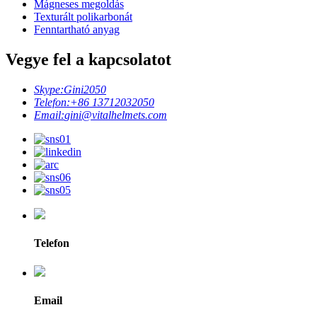
Mágneses megoldás
Texturált polikarbonát
Fenntartható anyag
Vegye fel a kapcsolatot
Skype:
Gini2050
Telefon:
+86 13712032050
Email:
gini@vitalhelmets.com
Telefon
Email