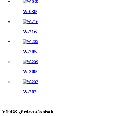
W-039
W-216
W-205
W-209
W-202
V10BS gördeszkás sisak