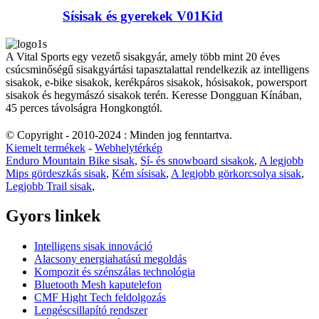
Sísisak és gyerekek V01Kid
A Vital Sports egy vezető sisakgyár, amely több mint 20 éves
csúcsminőségű sisakgyártási tapasztalattal rendelkezik az intelligens
sisakok, e-bike sisakok, kerékpáros sisakok, hósisakok, powersport
sisakok és hegymászó sisakok terén. Keresse Dongguan Kínában,
45 perces távolságra Hongkongtól.
© Copyright - 2010-2024 : Minden jog fenntartva.
Kiemelt termékek
-
Webhelytérkép
Enduro Mountain Bike sisak
,
Sí- és snowboard sisakok
,
A legjobb
Mips gördeszkás sisak
,
Kém sísisak
,
A legjobb görkorcsolya sisak
,
Legjobb Trail sisak
,
Gyors linkek
Intelligens sisak innováció
Alacsony energiahatású megoldás
Kompozit és szénszálas technológia
Bluetooth Mesh kaputelefon
CMF Hight Tech feldolgozás
Lengéscsillapító rendszer