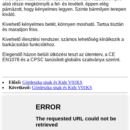
alsó része megkönnyíti a fel- és levételt. éppen elég
párnázott, hogy kényelmes legyen. Szinte bármilyen terepen
kiváló.
Kivehető kényelmes betét, könnyen mosható. Tartsa tisztán
és maradjon friss.
Kivehető illesztési rendszer. számos lehetőség kínálkozik a
barkácsolási funkciókhoz.
Elegendő házon belüli ütközési teszt az ütemterv, a CE
EN1078 és a CPSC tanúsított globális szabványa szerint.
Előző:
Gördeszka sisak és Kids V01KS
Következő:
Gördeszka sisak és Kids V01KS