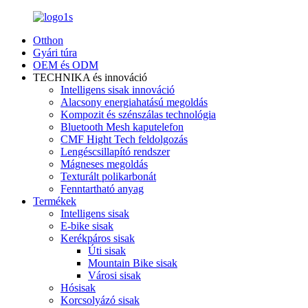
Otthon
Gyári túra
OEM és ODM
TECHNIKA és innováció
Intelligens sisak innováció
Alacsony energiahatású megoldás
Kompozit és szénszálas technológia
Bluetooth Mesh kaputelefon
CMF Hight Tech feldolgozás
Lengéscsillapító rendszer
Mágneses megoldás
Texturált polikarbonát
Fenntartható anyag
Termékek
Intelligens sisak
E-bike sisak
Kerékpáros sisak
Úti sisak
Mountain Bike sisak
Városi sisak
Hósisak
Korcsolyázó sisak