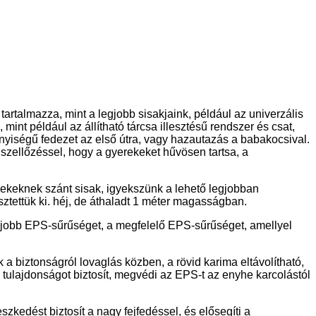
tartalmazza, mint a legjobb sisakjaink, például az univerzális
int például az állítható tárcsa illesztésű rendszer és csat,
yiségű fedezet az első útra, vagy hazautazás a babakocsival.
 szellőzéssel, hogy a gyerekeket hűvösen tartsa, a
keknek szánt sisak, igyekszünk a lehető legjobban
ztettük ki. héj, de áthaladt 1 méter magasságban.
 legjobb EPS-sűrűséget, a megfelelő EPS-sűrűséget, amellyel
a biztonságról lovaglás közben, a rövid karima eltávolítható,
 tulajdonságot biztosít, megvédi az EPS-t az enyhe karcolástól
zkedést biztosít a nagy fejfedéssel, és elősegíti a