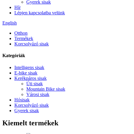
Gyerek sisak
Hír
Lépjen kapcsolatba velünk
English
Otthon
Termékek
Korcsolyázó sisak
Kategóriák
Intelligens sisak
E-bike sisak
Kerékpáros sisak
Úti sisak
Mountain Bike sisak
Városi sisak
Hósisak
Korcsolyázó sisak
Gyerek sisak
Kiemelt termékek