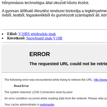
hőnyomásos technológia által okozott hűvös érzést.
A gyorsan állítható illesztési rendszer biztosítja a legkényelm
övből, testből, fogaskerékből és gumírozott számlapból áll, 
Előző:
V10BS gördeszkás sisak
Következő:
Snowboard sisak V10B