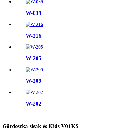
W-039
W-216
W-205
W-209
W-202
Gördeszka sisak és Kids V01KS