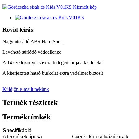
Rövid leírás:
Nagy ütésálló ABS Hard Shell
Levehető súrlódó védőellenző
A 14 szellőzőnyílás extra hidegen tartja a kis fejeket
A kiterjesztett hátsó burkolat extra védelmet biztosít
Küldjön e-mailt nekünk
Termék részletek
Termékcímkék
Specifikáció
A termékek típusa
Gyerek korcsolyázó sisak