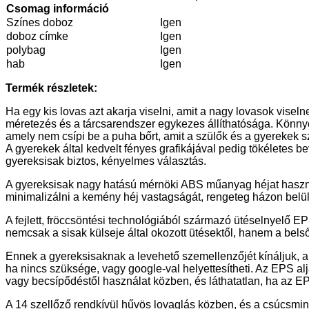
Csomag információ
Színes doboz
Igen
doboz címke
Igen
polybag
Igen
hab
Igen
Termék részletek:
Ha egy kis lovas azt akarja viselni, amit a nagy lovasok viseln
méretezés és a tárcsarendszer egykezes állíthatósága. Könnyen h
amely nem csípi be a puha bőrt, amit a szülők és a gyerekek 
A gyerekek által kedvelt fényes grafikájával pedig tökéletes b
gyereksisak biztos, kényelmes választás.
A gyereksisak nagy hatású mérnöki ABS műanyag héjat haszná
minimalizálni a kemény héj vastagságát, rengeteg házon belüli
A fejlett, fröccsöntési technológiából származó ütéselnyelő E
nemcsak a sisak külseje által okozott ütésektől, hanem a bels
Ennek a gyereksisaknak a levehető szemellenzőjét kínáljuk, am
ha nincs szüksége, vagy google-val helyettesítheti. Az EPS al
vagy becsípődéstől használat közben, és láthatatlan, ha az E
A 14 szellőző rendkívül hűvös lovaglás közben, és a csúcsminős