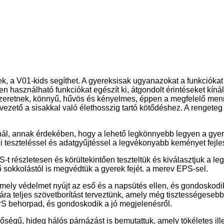
ek, a V01-kids segíthet. A gyereksisak ugyanazokat a funkciókat 
asználható funkciókat egészít ki, átgondolt érintéseket kínál, m
szeretnek, könnyű, hűvös és kényelmes, éppen a megfelelő menn
evezető a sisakkal való élethosszig tartó kötődéshez. A rengeteg
l, annak érdekében, hogy a lehető legkönnyebb legyen a gyere
 teszteléssel és adatgyűjtéssel a legvékonyabb keményet fejles
PS-t részletesen és körültekintően teszteltük és kiválasztjuk a
ő sokkolástól is megvédtük a gyerek fejét. a merev EPS-sel.
ely védelmet nyújt az eső és a napsütés ellen, és gondoskodik 
jára teljes szövetborítást terveztünk, amely még tisztességesebb
PS behorpad, és gondoskodik a jó megjelenésről.
égű, hideg hálós párnázást is bemutattuk, amely tökéletes illes