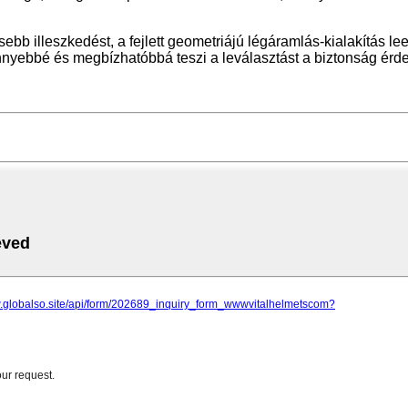
esebb illeszkedést, a fejlett geometriájú légáramlás-kialakítás l
könnyebbé és megbízhatóbbá teszi a leválasztást a biztonság érd