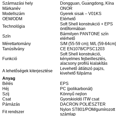
Származási hely
Dongguan, Guangdong, Kína
Márkanév
ONOR
Modellszám
Gyerek sisak – V01KS
OEM/ODM
Elérhető
Soft Shell konstrukció + EPS
Technológia
öntőformában
Bármilyen PANTONE szín
Szín
elérhető
Mérettartomány
S/M (55-59 cm); M/L (59-64cm
Tanúsítvány
CE EN1078/CPSC1203
Soft Shell konstrukció,
Funkció
kényelmes fejbeillesztés,
alacsony profilú kialakítás
Levehető átlátszó pajzs,
A lehetőségek kiterjesztése
kivehető fülpárna
Anyag
Bélés
EPS
Héj
PC (polikarbonát)
Szíj
Könnyű nejlon
Csat
Gyorskioldó ITW csat
Párnázás
DACRON POLIÉSZTER
Nylon ST801/POM/gumírozott
Fit rendszer
számlap