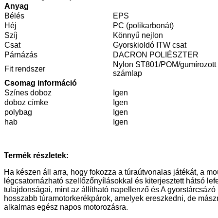
Anyag
Bélés
EPS
Héj
PC (polikarbonát)
Szíj
Könnyű nejlon
Csat
Gyorskioldó ITW csat
Párnázás
DACRON POLIÉSZTER
Nylon ST801/POM/gumírozott
Fit rendszer
számlap
Csomag információ
Színes doboz
Igen
doboz címke
Igen
polybag
Igen
hab
Igen
Termék részletek:
Ha készen áll arra, hogy fokozza a túraútvonalas játékát, a m
légcsatornázható szellőzőnyílásokkal és kiterjesztett hátsó le
tulajdonságai, mint az állítható napellenző és A gyorstárcsáz
hosszabb túramotorkerékpárok, amelyek ereszkedni, de mászni 
alkalmas egész napos motorozásra.