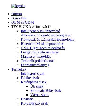
Otthon
Gyári túra
OEM és ODM
TECHNIKA és innováció
Intelligens sisak innováció
Alacsony energiahatású megoldás
Kompozit és szénszálas technológia
Bluetooth Mesh kaputelefon
CMF Hight Tech feldolgozás
Lengéscsillapító rendszer
Mágneses megoldás
Texturált polikarbonát
Fenntartható anyag
Termékek
Intelligens sisak
E-bike sisak
Kerékpáros sisak
Úti sisak
Mountain Bike sisak
Városi sisak
Hósisak
Korcsolyázó sisak