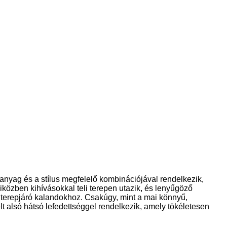
 anyag és a stílus megfelelő kombinációjával rendelkezik,
iközben kihívásokkal teli terepen utazik, és lenyűgöző
t terepjáró kalandokhoz. Csakúgy, mint a mai könnyű,
 alsó hátsó lefedettséggel rendelkezik, amely tökéletesen