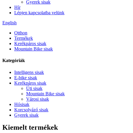
Gyerek sisak
Hír
Lépjen kapcsolatba velünk
English
Otthon
Termékek
Kerékpáros sisak
Mountain Bike sisak
Kategóriák
Intelligens sisak
E-bike sisak
Kerékpáros sisak
Úti sisak
Mountain Bike sisak
Városi sisak
Hósisak
Korcsolyázó sisak
Gyerek sisak
Kiemelt termékek