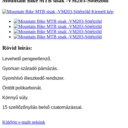
Mountain Bike MTB sisak -VM203-Sötétzöld
Rövid leírás:
Levehető pengeellenző.
Gyorsan száradó párnázás.
Gyorshívó illeszkedő rendszer.
Öntött polikarbonát.
Könnyű súly.
15 szellőzőnyílás belső csatornázással.
Küldjön e-mailt nekünk