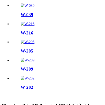
W-039
W-216
W-205
W-209
W-202