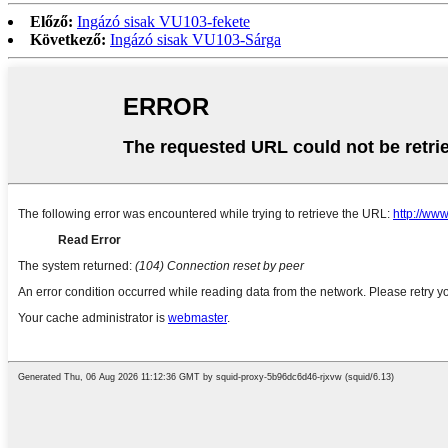
Előző:
Ingázó sisak VU103-fekete
Következő:
Ingázó sisak VU103-Sárga