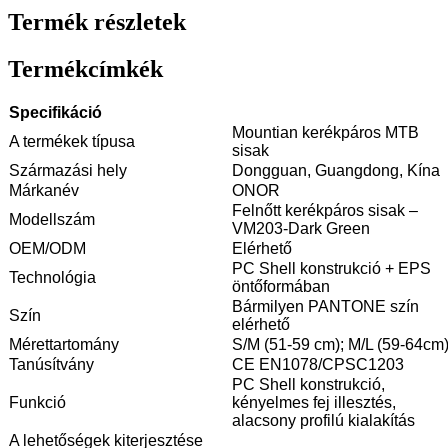
Termék részletek
Termékcímkék
Specifikáció
Mountian kerékpáros MTB
A termékek típusa
sisak
Származási hely
Dongguan, Guangdong, Kína
Márkanév
ONOR
Felnőtt kerékpáros sisak –
Modellszám
VM203-Dark Green
OEM/ODM
Elérhető
PC Shell konstrukció + EPS
Technológia
öntőformában
Bármilyen PANTONE szín
Szín
elérhető
Mérettartomány
S/M (51-59 cm); M/L (59-64cm
Tanúsítvány
CE EN1078/CPSC1203
PC Shell konstrukció,
Funkció
kényelmes fej illesztés,
alacsony profilú kialakítás
A lehetőségek kiterjesztése