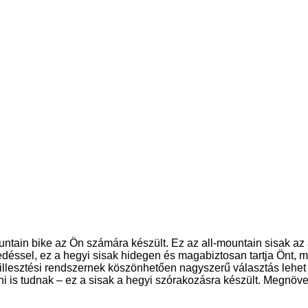
ountain bike az Ön számára készült. Ez az all-mountain sisak az
fedéssel, ez a hegyi sisak hidegen és magabiztosan tartja Önt, m
ó illesztési rendszernek köszönhetően nagyszerű választás lehe
is tudnak – ez a sisak a hegyi szórakozásra készült. Megnövelt