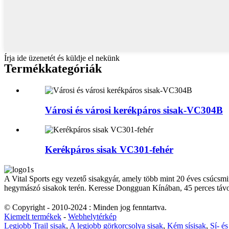
Írja ide üzenetét és küldje el nekünk
Termékkategóriák
Városi és városi kerékpáros sisak-VC304B
Kerékpáros sisak VC301-fehér
A Vital Sports egy vezető sisakgyár, amely több mint 20 éves csúcsmin
hegymászó sisakok terén. Keresse Dongguan Kínában, 45 perces táv
© Copyright - 2010-2024 : Minden jog fenntartva.
Kiemelt termékek
-
Webhelytérkép
Legjobb Trail sisak
,
A legjobb görkorcsolya sisak
,
Kém sísisak
,
Sí- é