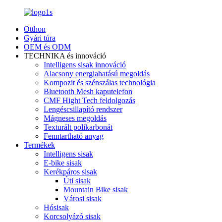
Otthon
Gyári túra
OEM és ODM
TECHNIKA és innováció
Intelligens sisak innováció
Alacsony energiahatású megoldás
Kompozit és szénszálas technológia
Bluetooth Mesh kaputelefon
CMF Hight Tech feldolgozás
Lengéscsillapító rendszer
Mágneses megoldás
Texturált polikarbonát
Fenntartható anyag
Termékek
Intelligens sisak
E-bike sisak
Kerékpáros sisak
Úti sisak
Mountain Bike sisak
Városi sisak
Hósisak
Korcsolyázó sisak