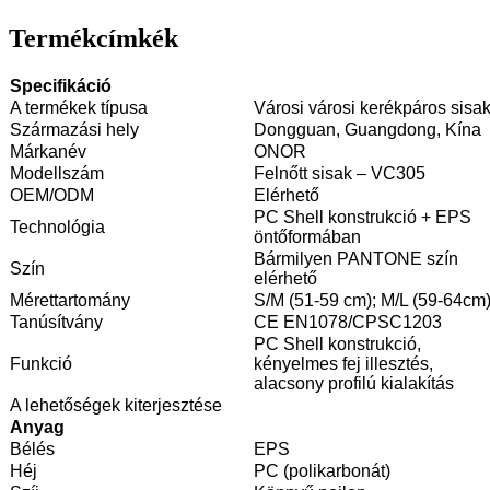
Termékcímkék
Specifikáció
A termékek típusa
Városi városi kerékpáros sisa
Származási hely
Dongguan, Guangdong, Kína
Márkanév
ONOR
Modellszám
Felnőtt sisak – VC305
OEM/ODM
Elérhető
PC Shell konstrukció + EPS
Technológia
öntőformában
Bármilyen PANTONE szín
Szín
elérhető
Mérettartomány
S/M (51-59 cm); M/L (59-64cm
Tanúsítvány
CE EN1078/CPSC1203
PC Shell konstrukció,
Funkció
kényelmes fej illesztés,
alacsony profilú kialakítás
A lehetőségek kiterjesztése
Anyag
Bélés
EPS
Héj
PC (polikarbonát)