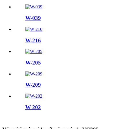
W-039
W-216
W-205
W-209
W-202