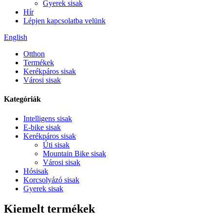
Gyerek sisak
Hír
Lépjen kapcsolatba velünk
English
Otthon
Termékek
Kerékpáros sisak
Városi sisak
Kategóriák
Intelligens sisak
E-bike sisak
Kerékpáros sisak
Úti sisak
Mountain Bike sisak
Városi sisak
Hósisak
Korcsolyázó sisak
Gyerek sisak
Kiemelt termékek