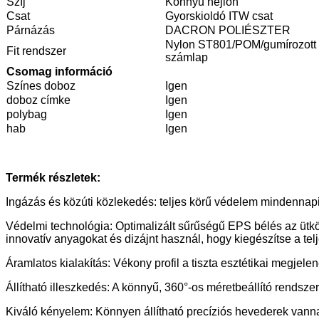
Szíj
Könnyű nejlon
Csat
Gyorskioldó ITW csat
Párnázás
DACRON POLIÉSZTER
Nylon ST801/POM/gumírozott
Fit rendszer
számlap
Csomag információ
Színes doboz
Igen
doboz címke
Igen
polybag
Igen
hab
Igen
Termék részletek:
Ingázás és közúti közlekedés: teljes körű védelem mindennapi
Védelmi technológia: Optimalizált sűrűségű EPS bélés az ütkö
innovatív anyagokat és dizájnt használ, hogy kiegészítse a tel
Áramlatos kialakítás: Vékony profil a tiszta esztétikai megje
Állítható illeszkedés: A könnyű, 360°-os méretbeállító rendsz
Kiváló kényelem: Könnyen állítható precíziós hevederek vann