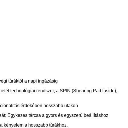
gi túráktól a napi ingázásig
etét technológiai rendszer, a SPIN (Shearing Pad Inside),
unkcionalitás érdekében hosszabb utakon
ását; Egykezes tárcsa a gyors és egyszerű beállításhoz
ra kényelem a hosszabb túrákhoz.