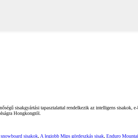
őségű sisakgyártási tapasztalattal rendelkezik az intelligens sisakok, 
olságra Hongkongtól.
s snowboard sisakok
,
A legjobb Mips gördeszkás sisak
,
Enduro Mountai