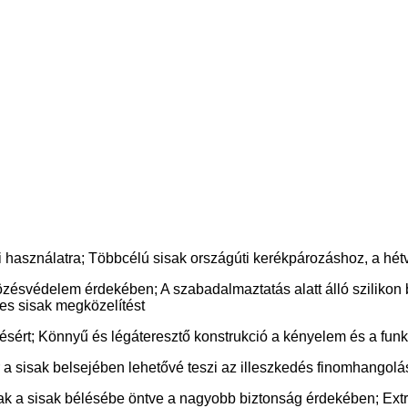
 használatra; Többcélú sisak országúti kerékpározáshoz, a hétvé
zésvédelem érdekében; A szabadalmaztatás alatt álló szilikon b
jes sisak megközelítést
lenésért; Könnyű és légáteresztő konstrukció a kényelem és a f
er a sisak belsejében lehetővé teszi az illeszkedés finomhangol
ak a sisak bélésébe öntve a nagyobb biztonság érdekében; Ext