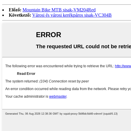
Előző:
Mountain Bike MTB sisak-VM204Red
Következő:
Városi és városi kerékpáros sisak-VC304B